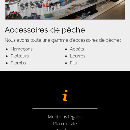
Accessoires de pêche
Nous avons toute une gamme d’accessoires de pêche :
Hameçons
Appâts
Flotteurs
Leurres
Plombs
Fils
Mentions légales
Plan du site